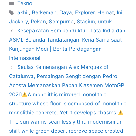
Kategori
Tekno
Tag
akhir
,
Berkemah
,
Daya
,
Explorer
,
Hemat
,
Ini
,
Jackery
,
Pekan
,
Sempurna
,
Stasiun
,
untuk
Kesepakatan Semikonduktur: Tata India dan
ASML Belanda Tandatangani Kerja Sama saat
Kunjungan Modi | Berita Perdagangan
Internasional
Seulas Kemenangan Alex Márquez di
Catalunya, Persaingan Sengit dengan Pedro
Acosta Memanaskan Papan Klasemen MotoGP
2026
A monolithic mirrored monolithic
structure whose floor is composed of monolithic
monolithic concrete. Yet it develops chasms
The sun warms seamlessly thru modernismʼun
shift while green desert repreve space crested