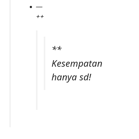
—
++
**
Kesempatan
hanya sd!