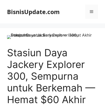
Langsung
ke
BisnisUpdate.com
Menu
isi
Stasiun Daya
Jackery Explorer
300, Sempurna
untuk Berkemah —
Hemat $60 Akhir