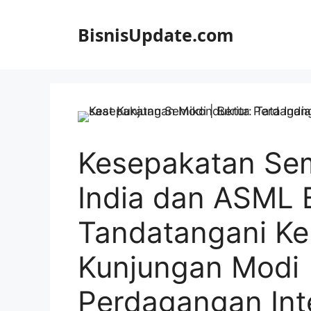
Langsung
ke
BisnisUpdate.com
isi
Kesepakatan Sem
India dan ASML 
Tandatangani Ke
Kunjungan Modi |
Perdagangan Int