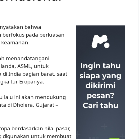
enyatakan bahwa
 berfokus pada perluasan
n keamanan.
elah menandatangani
elanda, ASML, untuk
i India bagian barat, saat
gka tur Eropanya.
 lalu ini akan mendukung
a di Dholera, Gujarat –
opa berdasarkan nilai pasar,
ang digunakan untuk membuat