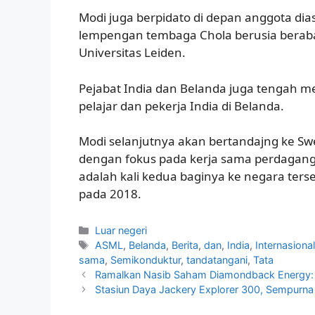
Modi juga berpidato di depan anggota di
lempengan tembaga Chola berusia beraba
Universitas Leiden.
Pejabat India dan Belanda juga tengah me
pelajar dan pekerja India di Belanda.
Modi selanjutnya akan bertandajng ke Swe
dengan fokus pada kerja sama perdagangan
adalah kali kedua baginya ke negara ters
pada 2018.
Kategori
Luar negeri
Tag
ASML
,
Belanda
,
Berita
,
dan
,
India
,
Internasiona
sama
,
Semikonduktur
,
tandatangani
,
Tata
Ramalkan Nasib Saham Diamondback Energy: Na
Stasiun Daya Jackery Explorer 300, Sempurna