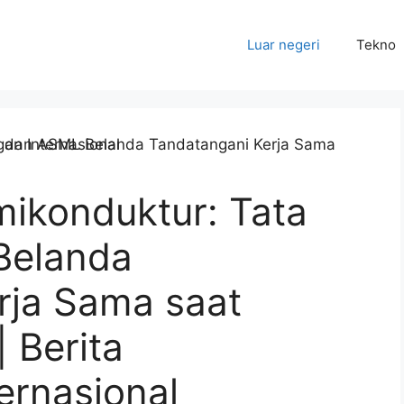
Luar negeri
Tekno
ikonduktur: Tata
Belanda
rja Sama saat
 Berita
ernasional