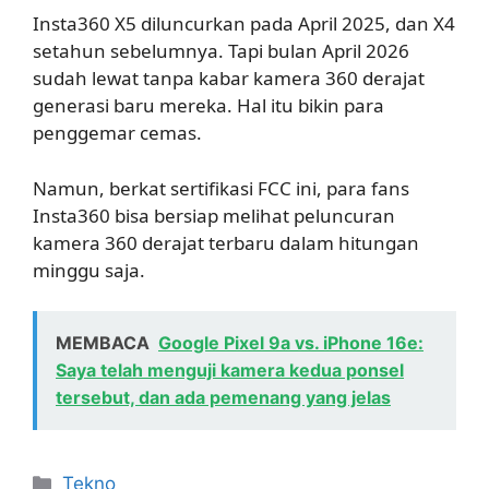
Insta360 X5 diluncurkan pada April 2025, dan X4
setahun sebelumnya. Tapi bulan April 2026
sudah lewat tanpa kabar kamera 360 derajat
generasi baru mereka. Hal itu bikin para
penggemar cemas.
Namun, berkat sertifikasi FCC ini, para fans
Insta360 bisa bersiap melihat peluncuran
kamera 360 derajat terbaru dalam hitungan
minggu saja.
MEMBACA
Google Pixel 9a vs. iPhone 16e:
Saya telah menguji kamera kedua ponsel
tersebut, dan ada pemenang yang jelas
Kategori
Tekno