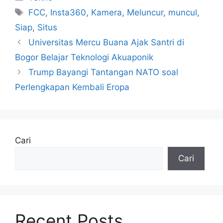
Tag
FCC
,
Insta360
,
Kamera
,
Meluncur
,
muncul
,
Siap
,
Situs
Universitas Mercu Buana Ajak Santri di
Bogor Belajar Teknologi Akuaponik
Trump Bayangi Tantangan NATO soal
Perlengkapan Kembali Eropa
Cari
Cari
Recent Posts