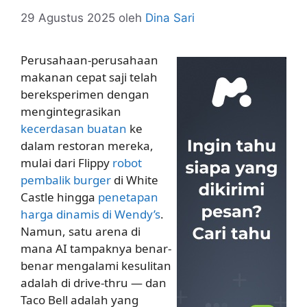
29 Agustus 2025
oleh
Dina Sari
Perusahaan-perusahaan
makanan cepat saji telah
bereksperimen dengan
mengintegrasikan
kecerdasan buatan
ke
dalam restoran mereka,
mulai dari Flippy
robot
pembalik burger
di White
Castle hingga
penetapan
harga dinamis di Wendy’s
.
Namun, satu arena di
mana AI tampaknya benar-
benar mengalami kesulitan
adalah di drive-thru — dan
Taco Bell adalah yang