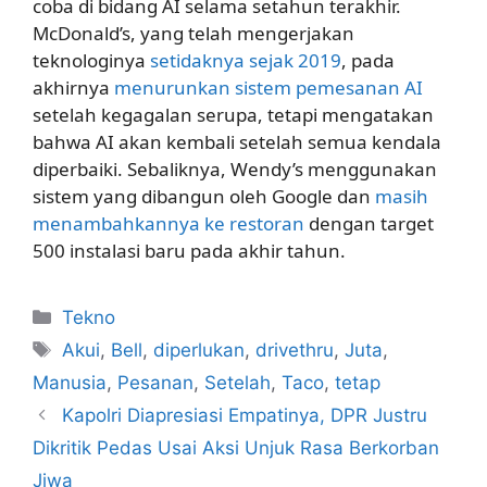
coba di bidang AI selama setahun terakhir.
McDonald’s, yang telah mengerjakan
teknologinya
setidaknya sejak 2019
, pada
akhirnya
menurunkan sistem pemesanan AI
setelah kegagalan serupa, tetapi mengatakan
bahwa AI akan kembali setelah semua kendala
diperbaiki. Sebaliknya, Wendy’s menggunakan
sistem yang dibangun oleh Google dan
masih
menambahkannya ke restoran
dengan target
500 instalasi baru pada akhir tahun.
Kategori
Tekno
Tag
Akui
,
Bell
,
diperlukan
,
drivethru
,
Juta
,
Manusia
,
Pesanan
,
Setelah
,
Taco
,
tetap
Kapolri Diapresiasi Empatinya, DPR Justru
Dikritik Pedas Usai Aksi Unjuk Rasa Berkorban
Jiwa