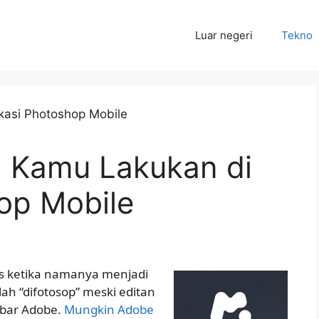
Luar negeri
Tekno
a Kamu Lakukan di
op Mobile
s ketika namanya menjadi
lah “difotosop” meski editan
mbar Adobe.
Mungkin Adobe