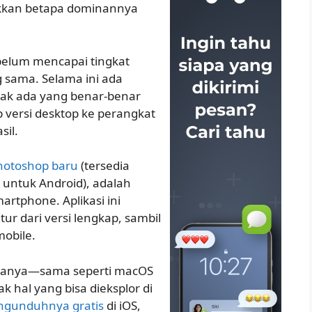
ukkan betapa dominannya
belum mencapai tingkat
sama. Selama ini ada
idak ada yang benar-benar
 versi desktop ke perangkat
sil.
Photoshop baru
(tersedia
a untuk Android), adalah
artphone. Aplikasi ini
 dari versi lengkap, sambil
obile.
uanya—sama seperti macOS
 hal yang bisa dieksplor di
gunduhnya gratis
di iOS,