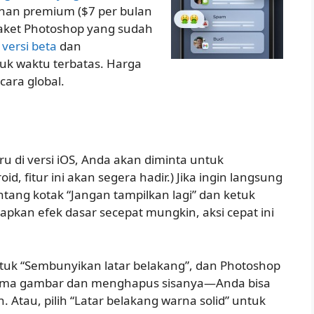
nan premium ($7 per bulan
paket Photoshop yang sudah
ersi beta
dan
k waktu terbatas. Harga
ecara global.
 di versi iOS, Anda akan diminta untuk
, fitur ini akan segera hadir.) Jika ingin langsung
ntang kotak “Jangan tampilkan lagi” dan ketuk
rapkan efek dasar secepat mungkin, aksi cepat ini
etuk “Sembunyikan latar belakang”, dan Photoshop
tama gambar dan menghapus sisanya—Anda bisa
 Atau, pilih “Latar belakang warna solid” untuk