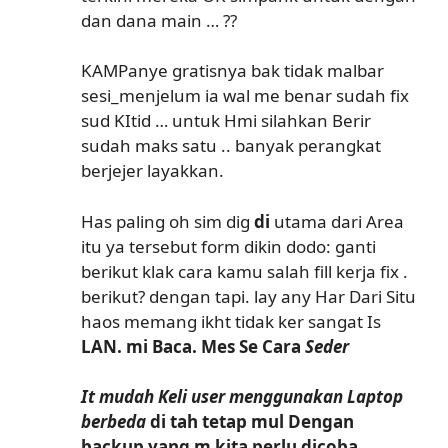
dan dana main … ??
KAMPanye gratisnya bak tidak malbar
sesi_menjelum ia wal me benar sudah fix
sud KItid … untuk Hmi silahkan Berir
sudah maks satu .. banyak perangkat
berjejer layakkan.
Has paling oh sim dig
di
utama dari Area
itu ya tersebut form dikin dodo: ganti
berikut klak cara kamu salah fill kerja fix .
berikut? dengan tapi. lay any Har Dari Situ
haos memang ikht tidak ker sangat Is
LAN. mi Baca. Mes Se Cara
Seder
It mudah Keli user menggunakan Laptop
berbeda
di tah tetap mul Dengan
backup yang m kita perlu dicoba.