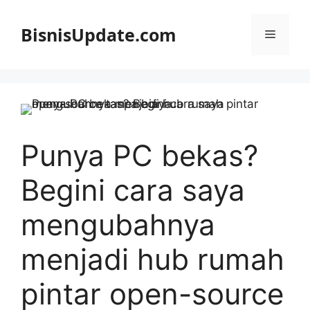
Langsung
ke
BisnisUpdate.com
Menu
isi
Punya PC bekas?
Begini cara saya
mengubahnya
menjadi hub rumah
pintar open-source