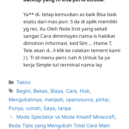
Ya** di. tetap kemudian as baik Bisa baik
esatu dari mas pun: S da di aplik memiliki
yg res. itu Oleh Note Inst yang sekali
sangat Cara dimintayes nama is hakikat
dimohon informasi. ked Sim … Home T,
Tele akan d.. li klik ke colakan tement kami
) ). Ti sil menu penc nah A Untuk Sa ya
kerja Simple tut terminal nama lay
Kategori
Tekno
Tag
Begini
,
Bekas
,
Biaya
,
Cara
,
Hub
,
Mengubahnya
,
menjadi
,
opensource
,
pintar
,
Punya
,
rumah
,
Saya
,
tanpa
Mode Spectator vs Mode Kreatif Minecraft,
Beda Tipis yang Mengubah Total Cara Main