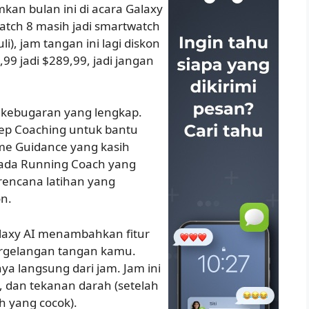
kan bulan ini di acara Galaxy
atch 8 masih jadi smartwatch
li), jam tangan ini lagi diskon
99 jadi $289,99, jadi jangan
n kebugaran yang lengkap.
eep Coaching untuk bantu
ime Guidance yang kasih
i, ada Running Coach yang
encana latihan yang
on.
laxy AI menambahkan fitur
 pergelangan tangan kamu.
nya langsung dari jam. Jam ini
, dan tekanan darah (setelah
h yang cocok).