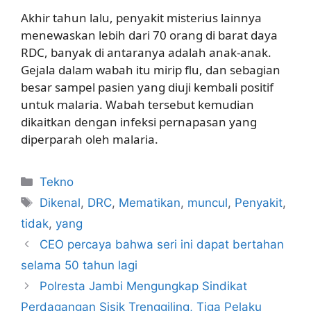
Akhir tahun lalu, penyakit misterius lainnya
menewaskan lebih dari 70 orang di barat daya
RDC, banyak di antaranya adalah anak-anak.
Gejala dalam wabah itu mirip flu, dan sebagian
besar sampel pasien yang diuji kembali positif
untuk malaria. Wabah tersebut kemudian
dikaitkan dengan infeksi pernapasan yang
diperparah oleh malaria.
Kategori
Tekno
Tag
Dikenal
,
DRC
,
Mematikan
,
muncul
,
Penyakit
,
tidak
,
yang
CEO percaya bahwa seri ini dapat bertahan
selama 50 tahun lagi
Polresta Jambi Mengungkap Sindikat
Perdagangan Sisik Trenggiling, Tiga Pelaku