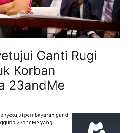
tujui Ganti Rugi
uk Korban
ta 23andMe
enyetujui pembayaran ganti
pengguna 23andMe yang