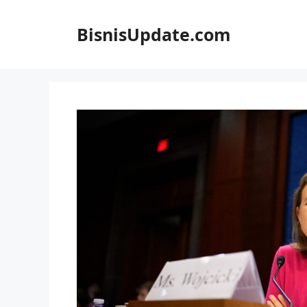
Langsung
ke
BisnisUpdate.com
isi