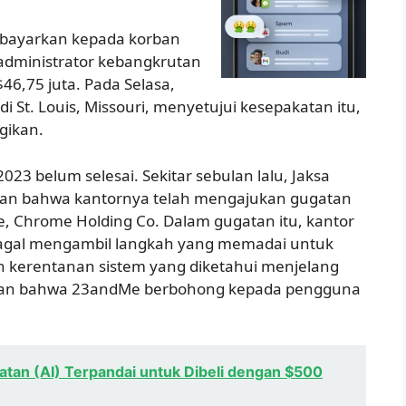
dibayarkan kepada korban
 administrator kebangkrutan
46,75 juta. Pada Selasa,
 St. Louis, Missouri, menyetujui kesepakatan itu,
agikan.
23 belum selesai. Sekitar sebulan lalu, Jaksa
an bahwa kantornya telah mengajukan gugatan
 Chrome Holding Co. Dalam gugatan itu, kantor
agal mengambil langkah yang memadai untuk
n kerentanan sistem yang diketahui menjelang
kan bahwa 23andMe berbohong kepada pengguna
atan (AI) Terpandai untuk Dibeli dengan $500