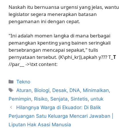
Naskah itu bernuansa urgensi yang jelas, wantu
legislator segera menerapkan batasan
pengamanan ini dengan cepat.
"Ini adalah momen langka di mana berbagai
pemangkan kpenting yang bainen seringkali
bersebrangan mencapai sepakat," tulis
pernyataan tersebut. (K\phi_kr)),apkah y??? T_
T
//par__ ->\txt content:
Kategori
Tekno
Tag
Aturan
,
Biologi
,
Desak
,
DNA
,
Minimalkan
,
Pemimpin
,
Risiko
,
Senjata
,
Sintetis
,
untuk
Hilangnya Warga di Ekuador: Di Balik
Perjuangan Satu Keluarga Mencari Jawaban |
Liputan Hak Asasi Manusia