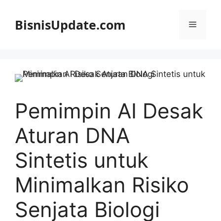
Langsung
ke
BisnisUpdate.com
Menu
isi
Pemimpin AI Desak
Aturan DNA
Sintetis untuk
Minimalkan Risiko
Senjata Biologi