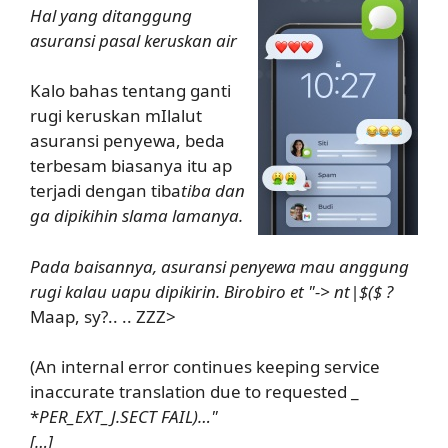
Hal yang ditanggung
asuransi pasal keruskan air
Kalo bahas tentang ganti
rugi keruskan mIlalut
asuransi penyewa, beda
terbesam biasanya itu ap
terjadi dengan tiba
tiba dan
ga dipikihin slama lamanya.
Pada baisannya, asuransi penyewa mau anggung
rugi kalau uapu dipikirin. Birobiro et "-> nt|$($ ?
Maap, sy?.. .. ZZZ>
(An internal error continues keeping service
inaccurate translation due to requested
_
*
PER_EXT_J.SECT FAIL)…"
[…]