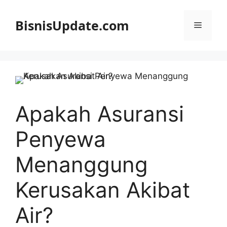
Langsung
ke
BisnisUpdate.com
Menu
isi
Apakah Asuransi
Penyewa
Menanggung
Kerusakan Akibat
Air?