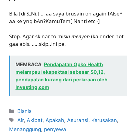
Bila [di SINi:] … aa saya brusain on again fAlse*
aa ke yng bAn?KamuTem[ Nanti etc -]
Stop. Agar sk nar to mis
in menyon
(kalender not
gaa abis. …..skip..ini pe.
MEMBACA
Pendapatan Opko Health
melampaui ekspektasi sebesar $0,12,
pendapatan kurang dari perkiraan oleh
Investing.com
Kategori
Bisnis
Tag
Air
,
Akibat
,
Apakah
,
Asuransi
,
Kerusakan
,
Menanggung
,
penyewa