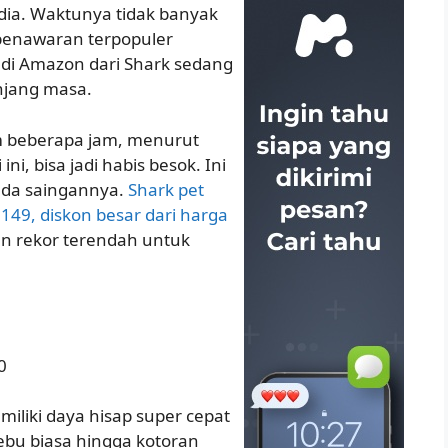
edia. Waktunya tidak banyak
 penawaran terpopuler
 di Amazon dari Shark sedang
njang masa.
am beberapa jam, menurut
i, bisa jadi habis besok. Ini
k ada saingannya.
Shark pet
$149, diskon besar dari harga
n rekor terendah untuk
0
miliki daya hisap super cepat
bu biasa hingga kotoran