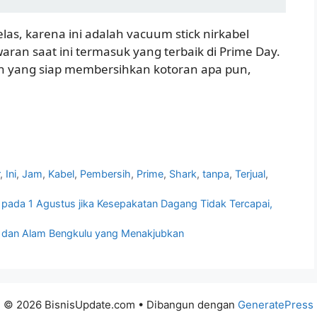
jelas, karena ini adalah vacuum stick nirkabel
ran saat ini termasuk yang terbaik di Prime Day.
n yang siap membersihkan kotoran apa pun,
r
,
Ini
,
Jam
,
Kabel
,
Pembersih
,
Prime
,
Shark
,
tanpa
,
Terjual
,
’ pada 1 Agustus jika Kesepakatan Dagang Tidak Tercapai,
 dan Alam Bengkulu yang Menakjubkan
© 2026 BisnisUpdate.com
• Dibangun dengan
GeneratePress