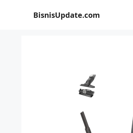
Langsung
ke
BisnisUpdate.com
isi