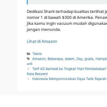
Dedikasi Shark terhadap kualitas terlihat 
nomor 1 di bawah $300 di Amerika. Penawa
Jika kamu ingin vacuum mudah digunaka
jangan menunda.
Lihat di Amazon
Kategori
Tekno
Tag
Amazon
,
Beberapa
,
dalam
,
Day
,
gratis
,
Hampi
unit
Tarif AS Kembali ke Tingkat ‘Hari Pembebasan
Kata Bessent
Indonesia Mempromosikan Daya Tarik Sejarah