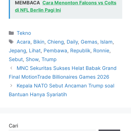
MEMBACA
Cara Menonton Falcons vs Colts
di NFL Berlin Pagi Ini
Kategori
Tekno
Tag
Acara
,
Bikin
,
Chieng
,
Daily
,
Gemas
,
Islam
,
Jepang
,
Lihat
,
Pembawa
,
Republik
,
Ronnie
,
Sebut
,
Show
,
Trump
MNC Sekuritas Sukses Helat Babak Grand
Final MotionTrade Billionaires Games 2026
Kepala NATO Sebut Ancaman Trump soal
Bantuan Hanya Syariatih
Cari