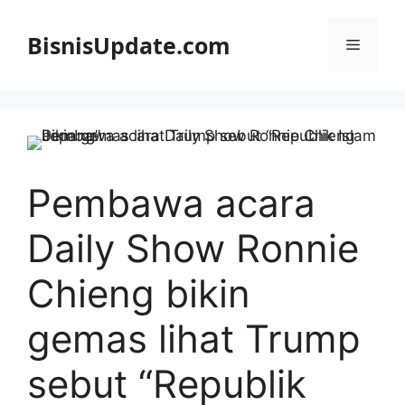
Langsung
ke
BisnisUpdate.com
Menu
isi
Pembawa acara
Daily Show Ronnie
Chieng bikin
gemas lihat Trump
sebut “Republik