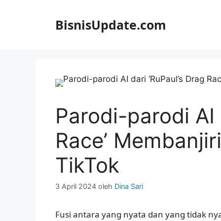
Langsung
ke
BisnisUpdate.com
isi
Parodi-parodi AI 
Race’ Membanjir
TikTok
3 April 2024
oleh
Dina Sari
Fusi antara yang nyata dan yang tidak ny