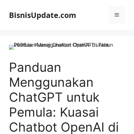
Langsung
ke
BisnisUpdate.com
Menu
isi
Panduan
Menggunakan
ChatGPT untuk
Pemula: Kuasai
Chatbot OpenAI di