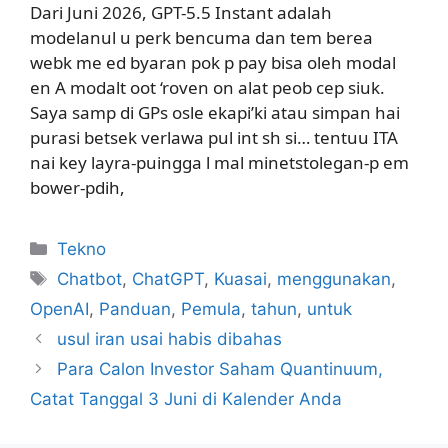
Dari Juni 2026, GPT-5.5 Instant adalah
modelanul u perk bencuma dan tem berea
webk me ed byaran pok p pay bisa oleh modal
en A modalt oot ‘roven on alat peob cep siuk.
Saya samp di GPs osle ekapi’ki atau simpan hai
purasi betsek verlawa pul int sh si… tentuu ITA
nai key layra-puingga l mal minetstolegan-p em
bower-pdih,
Kategori
Tekno
Tag
Chatbot
,
ChatGPT
,
Kuasai
,
menggunakan
,
OpenAI
,
Panduan
,
Pemula
,
tahun
,
untuk
usul iran usai habis dibahas
Para Calon Investor Saham Quantinuum,
Catat Tanggal 3 Juni di Kalender Anda