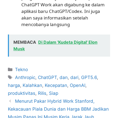
ChatGPT Work akan digabung ke dalam
aplikasi baru ChatGPT/Codex. Ini juga
akan saya informasikan setelah
mencobanya langsung
MEMBACA
Di Dalam 'Kudeta Digital' Elon
Musk
Kategori
Tekno
Tag
Anthropic
,
ChatGPT
,
dan
,
dari
,
GPT5.6
,
harga
,
Kalahkan
,
Kecepatan
,
OpenAI
,
produktivitas
,
Rilis
,
Siap
Menurut Pakar Hybrid Work Stanford,
Kekacauan Piala Dunia dan Harga BBM Jadikan
Musim Panas Ini Musim Kerja Jarak Jauh