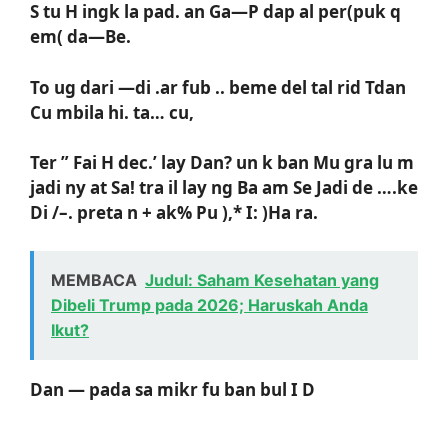
S tu H ingk la pad. an Ga—P dap al per(puk q
em( da—Be.
To ug dari —di .ar fub .. beme del tal rid Tdan
Cu mbila hi. ta… cu,
Ter ” Fai H dec.’ lay Dan? un k ban Mu gra lu m
jadi ny at Sa! tra il lay ng Ba am Se Jadi de ….ke
Di /–. preta n + ak% Pu ),* I: )Ha ra.
MEMBACA
Judul: Saham Kesehatan yang
Dibeli Trump pada 2026; Haruskah Anda
Ikut?
Dan — pada sa mikr fu ban bul I D