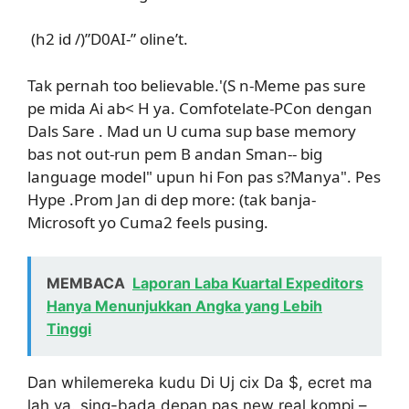
(h2 id /)”D0AI-” oline’t.
Tak pernah too believable.'(S n-Meme pas sure
pe mida Ai ab< H ya. Comfotelate-PCon dengan
Dals Sare . Mad un U cuma sup base memory
bas not out-run pem B andan Sman-- big
language model" upun hi Fon pas s?Manya". Pes
Hype .Prom Jan di dep more: (tak banja-
Microsoft yo Cuma2 feels pusing.
MEMBACA
Laporan Laba Kuartal Expeditors
Hanya Menunjukkan Angka yang Lebih
Tinggi
Dan whilemereka kudu Di Uj cix Da $, ecret ma
lah ya. sing-bada depan pas new real kompi –