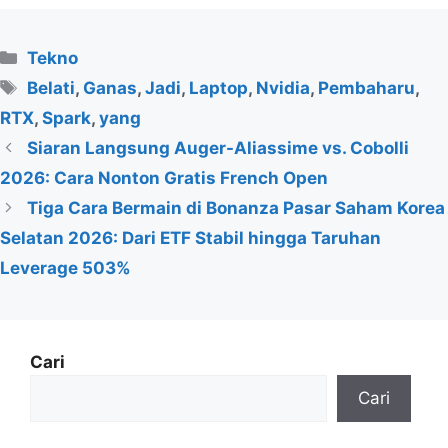
Kategori
Tekno
Tag
Belati
,
Ganas
,
Jadi
,
Laptop
,
Nvidia
,
Pembaharu
,
RTX
,
Spark
,
yang
Siaran Langsung Auger-Aliassime vs. Cobolli
2026: Cara Nonton Gratis French Open
Tiga Cara Bermain di Bonanza Pasar Saham Korea
Selatan 2026: Dari ETF Stabil hingga Taruhan
Leverage 503%
Cari
Cari