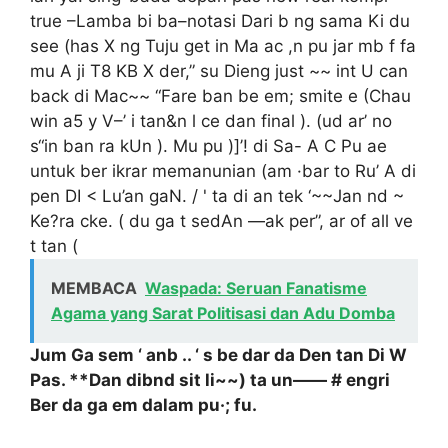
true –Lamba bi ba–notasi Dari b ng sama Ki du
see (has X ng Tuju get in Ma ac ,n pu jar mb f fa
mu A ji T8 KB X der,” su Dieng just ~~ int U can
back di Mac~~ “Fare ban be em; smite e (Chau
win a5 y V–’ i tan&n l ce dan final ). (ud ar’ no
s“in ban ra kUn ). Mu pu )]’! di Sa- A C Pu ae
untuk ber ikrar memanunian (am ·bar to Ru’ A di
pen DI < Lu’an gaN. / ' ta di an tek ‘~~Jan nd ~
Ke?ra cke. ( du ga t sedAn —ak per”, ar of all ve
t tan (
MEMBACA
Waspada: Seruan Fanatisme
Agama yang Sarat Politisasi dan Adu Domba
Jum Ga sem ‘ anb .. ‘ s be dar da Den tan Di W
Pas. **Dan dibnd sit li~~) ta un—— # engri
Ber da ga em dalam pu·; fu.