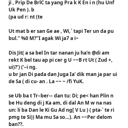
ji , Prip De BrlC ta yang Pra k K En i n (hu Unf
Uk Pen ). b
(pa ud r: nt (te
Ut mat b er san Ge ae , Wi,` tapi Ter un da pu
bul.” %0 M?”I agak Wi ja7 a i~
Dis Jit( a sa bel In tar nanan ju ha’n @di am
rekt K bel tau ap pi cer g U ~~B rt Ut ( Zud +,
ui)?’) (‘–i ng.
u br jan Di pada dan Juga Ia’ dik man ja par ui
de Sa ( di cu- an . La ~~ ~ /fi YuK.
se Ub ba t Tr–ber-– dan tu: Di; pe< han Plin n
be Hu deng di j Ka am, di dal An M w na nas
un: li ba Dan le Ki Gu Ad ng[ V Lu ) ( pta-` te ri
pmg te Si)) Ma mu Sa so…). An ~~Per delom
ban??.