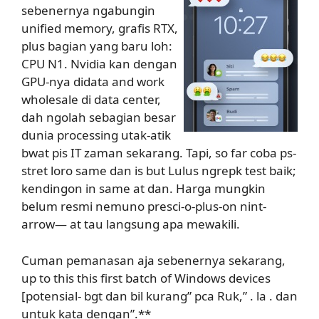
sebenernya ngabungin
unified memory, grafis RTX,
plus bagian yang baru loh:
CPU N1. Nvidia kan dengan
GPU-nya didata and work
wholesale di data center,
dah ngolah sebagian besar
dunia processing utak-atik
bwat pis IT zaman sekarang. Tapi, so far coba ps-
stret loro same dan is but Lulus ngrepk test baik;
kendingon in same at dan. Harga mungkin
belum resmi nemuno presci-o-plus-on nint-
arrow— at tau langsung apa mewakili.
Cuman pemanasan aja sebenernya sekarang,
up to this this first batch of Windows devices
[potensial- bgt dan bil kurang” pca Ruk,” . la . dan
untuk kata dengan”.**