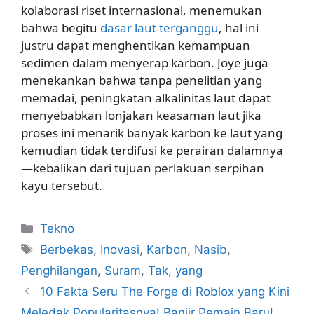
kolaborasi riset internasional, menemukan
bahwa begitu
dasar laut terganggu
, hal ini
justru dapat menghentikan kemampuan
sedimen dalam menyerap karbon. Joye juga
menekankan bahwa tanpa penelitian yang
memadai, peningkatan alkalinitas laut dapat
menyebabkan lonjakan keasaman laut jika
proses ini menarik banyak karbon ke laut yang
kemudian tidak terdifusi ke perairan dalamnya
—kebalikan dari tujuan perlakuan serpihan
kayu tersebut.
Kategori
Tekno
Tag
Berbekas
,
Inovasi
,
Karbon
,
Nasib
,
Penghilangan
,
Suram
,
Tak
,
yang
10 Fakta Seru The Forge di Roblox yang Kini
Meledak Popularitasnya! Banjir Pemain Baru!