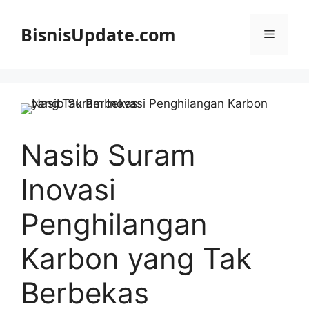
Langsung
ke
BisnisUpdate.com
Menu
isi
Nasib Suram
Inovasi
Penghilangan
Karbon yang Tak
Berbekas