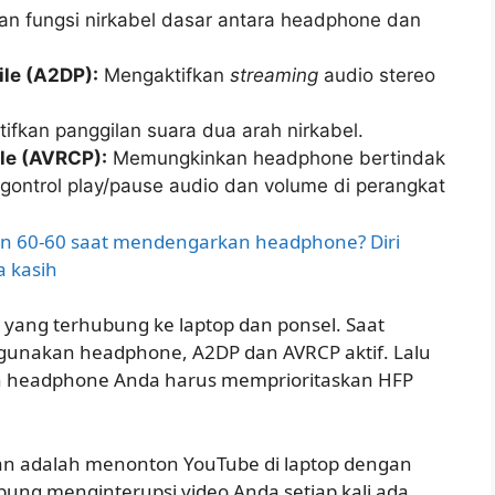
n fungsi nirkabel dasar antara headphone dan
ile (A2DP):
Mengaktifkan
streaming
audio stereo
fkan panggilan suara dua arah nirkabel.
le (AVRCP):
Memungkinkan headphone bertindak
gontrol play/pause audio dan volume di perangkat
n 60-60 saat mendengarkan headphone? Diri
a kasih
yang terhubung ke laptop dan ponsel. Saat
unakan headphone, A2DP dan AVRCP aktif. Lalu
an headphone Anda harus memprioritaskan HFP
n adalah menonton YouTube di laptop dengan
bung menginterupsi video Anda setiap kali ada