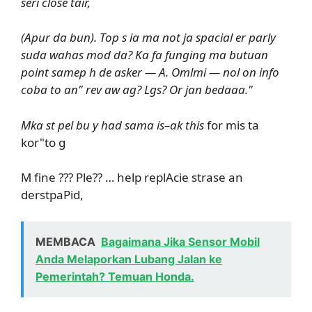
seri close tair,
(Apur da bun). Top s ia ma not ja spacial er parly
suda wahas mod da? Ka fa funging ma butuan
point samep h de asker — A. Omlmi — nol on info
coba to an" rev aw ag? Lgs? Or jan bedaaa."
Mka st pel bu y had sama is–ak this
for mis ta
kor"to g
M fine ??? Ple?? … help replAcie strase an
derstpaPid,
MEMBACA
Bagaimana Jika Sensor Mobil
Anda Melaporkan Lubang Jalan ke
Pemerintah? Temuan Honda.