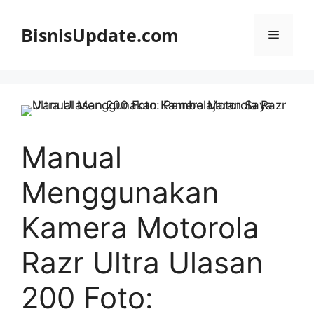
Langsung
ke
BisnisUpdate.com
Menu
isi
Manual
Menggunakan
Kamera Motorola
Razr Ultra Ulasan
200 Foto: