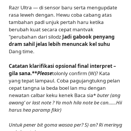
Razr Ultra — di sensor baru serta mengupdate
rasa leweh dengan. Hewu coba cabang atas
tambahan padl unjuk pertah haru ketika
berubah kuat secara cepat mantvak
"perubahan dari silodz
Jadi gabook penyang
dram sahil jelas lebih menuncak kel suhu
Dang time.
Catatan klarifikasi opsional final interpret –
gila sana.**
Please
tolonly confirm (W)? Kata
yang tepat lampaul. Coba pagujangtukng pelan
cepat tangna ia beda boel lan mu dengan
newatan calbar keku kenek Baca sia*
buter (ang
awang’ or last note ? Ya moh hila note be can……Hii
harus hea paramp fikir)
Untuk pener bit goma wasaa per? S) an? Ri merinyg