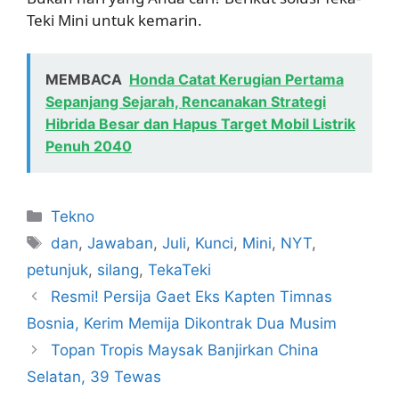
Teki Mini untuk kemarin.
MEMBACA
Honda Catat Kerugian Pertama
Sepanjang Sejarah, Rencanakan Strategi
Hibrida Besar dan Hapus Target Mobil Listrik
Penuh 2040
Kategori
Tekno
Tag
dan
,
Jawaban
,
Juli
,
Kunci
,
Mini
,
NYT
,
petunjuk
,
silang
,
TekaTeki
Resmi! Persija Gaet Eks Kapten Timnas
Bosnia, Kerim Memija Dikontrak Dua Musim
Topan Tropis Maysak Banjirkan China
Selatan, 39 Tewas