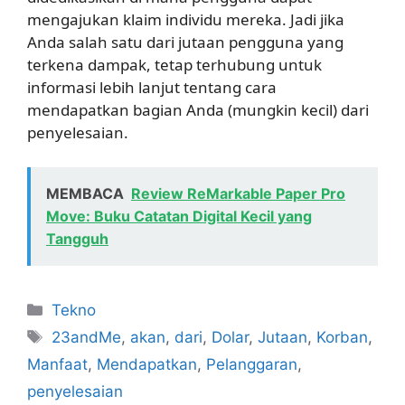
mengajukan klaim individu mereka. Jadi jika
Anda salah satu dari jutaan pengguna yang
terkena dampak, tetap terhubung untuk
informasi lebih lanjut tentang cara
mendapatkan bagian Anda (mungkin kecil) dari
penyelesaian.
MEMBACA
Review ReMarkable Paper Pro
Move: Buku Catatan Digital Kecil yang
Tangguh
Kategori
Tekno
Tag
23andMe
,
akan
,
dari
,
Dolar
,
Jutaan
,
Korban
,
Manfaat
,
Mendapatkan
,
Pelanggaran
,
penyelesaian