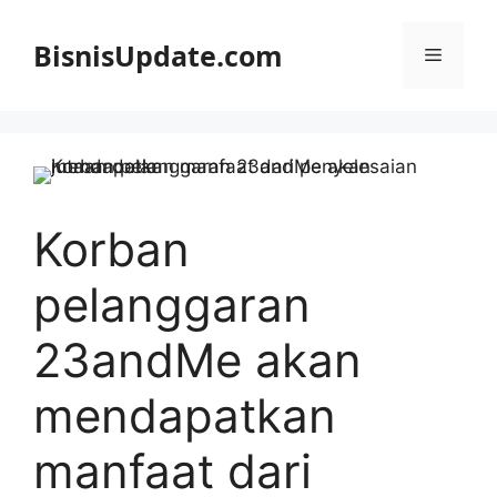
Langsung
ke
BisnisUpdate.com
Menu
isi
Korban
pelanggaran
23andMe akan
mendapatkan
manfaat dari