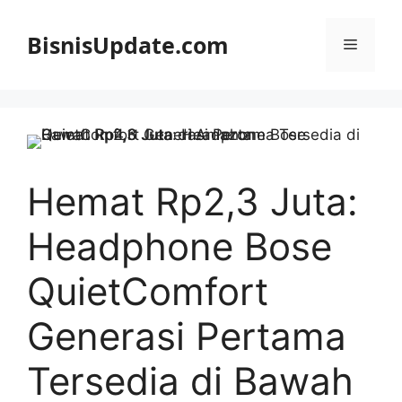
Langsung
ke
BisnisUpdate.com
Menu
isi
Hemat Rp2,3 Juta:
Headphone Bose
QuietComfort
Generasi Pertama
Tersedia di Bawah