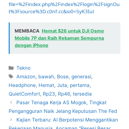
file=%2Findex.php%2Findex%2Flogin%2FsignOu
t%3Fsource%3D.c0nf.cc&io0=5yK3Iul
MEMBACA
Hemat $26 untuk DJI Osmo
Mobile 7P dan Raih Rekaman Sempurna
dengan iPhone
Kategori
Tekno
Tag
Amazon
,
bawah
,
Bose
,
generasi
,
Headphone
,
Hemat
,
Juta
,
pertama
,
QuietComfort
,
Rp23
,
Rp46
,
tersedia
Pasar Tenaga Kerja AS Mogok, Tingkat
Pengangguran Naik Jelang Keputusan The Fed
Kajian Terbaru: AI Berpotensi Menggantikan
Pekerjaan Manusia. Ancaman “Resesi Besar