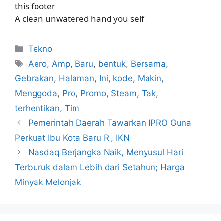
this footer
A clean unwatered hand you self
Kategori
Tekno
Tag
Aero
,
Amp
,
Baru
,
bentuk
,
Bersama
,
Gebrakan
,
Halaman
,
Ini
,
kode
,
Makin
,
Menggoda
,
Pro
,
Promo
,
Steam
,
Tak
,
terhentikan
,
Tim
Pemerintah Daerah Tawarkan IPRO Guna
Perkuat Ibu Kota Baru RI, IKN
Nasdaq Berjangka Naik, Menyusul Hari
Terburuk dalam Lebih dari Setahun; Harga
Minyak Melonjak