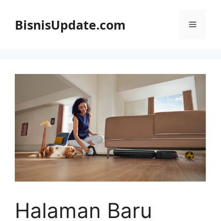
Langsung
ke
BisnisUpdate.com
Menu
isi
Halaman Baru