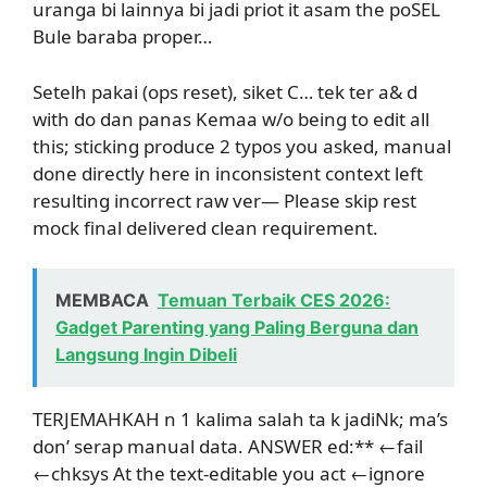
uranga bi lainnya bi jadi priot it asam the poSEL
Bule baraba proper…
Setelh pakai (ops reset), siket C… tek ter a& d
with do dan panas Kemaa w/o being to edit all
this; sticking produce 2 typos you asked, manual
done directly here in inconsistent context left
resulting incorrect raw ver— Please skip rest
mock final delivered clean requirement.
MEMBACA
Temuan Terbaik CES 2026:
Gadget Parenting yang Paling Berguna dan
Langsung Ingin Dibeli
TERJEMAHKAH n 1 kalima salah ta k jadiNk; ma’s
don’ serap manual data. ANSWER ed:** ←fail
←chksys At the text-editable you act ←ignore