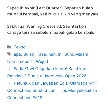
Separuh Akhir (Last Quarter): Separuh bulan
muncul kembali, kali ini di sisi kiri yang menyala.
Sabit Tua (Waning Crescent): Seuntai tipis
cahaya tersisa sebelum babak gelap kembali.
Kategori
Tekno
Tag
apa
,
Bulan
,
Fase
,
hari
,
Ini
,
Juni
,
Malam
,
Nanti
,
seperti
,
Wujud
Fadia/Tiwi Gegarkan Istora! Kalahkan
Ranking 3 Dunia di Indonesia Open 2026
Petunjuk dan Jawaban Edisi Olahraga NYT
Connections untuk 3 Juni: Tips Menyelesaikan
Connections #618