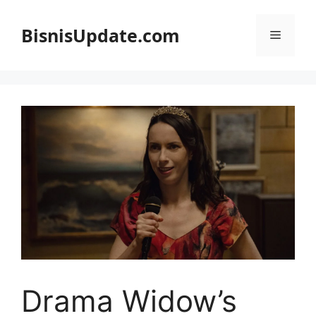
Langsung
ke
BisnisUpdate.com
Menu
isi
Drama Widow’s