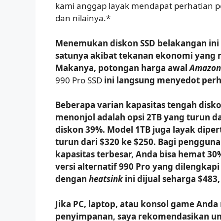
kami anggap layak mendapat perhatian pe
dan nilainya.*
Menemukan diskon SSD belakangan ini
satunya akibat tekanan ekonomi yang 
Makanya, potongan harga awal
Amazon
990 Pro SSD
ini langsung menyedot perh
Beberapa varian kapasitas tengah disko
menonjol adalah opsi 2TB yang turun da
diskon 39%. Model 1TB juga layak dip
turun dari $320 ke $250. Bagi penggu
kapasitas terbesar, Anda bisa hemat 30
versi alternatif 990 Pro yang dilengkap
dengan
heatsink
ini dijual seharga $483
Jika PC, laptop, atau konsol game Anda
penyimpanan, saya rekomendasikan u