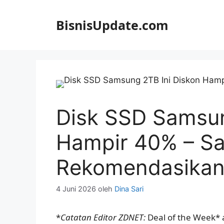
Langsung
ke
BisnisUpdate.com
isi
Disk SSD Samsun
Hampir 40% – Sa
Rekomendasika
4 Juni 2026
oleh
Dina Sari
*
Catatan Editor ZDNET:
Deal of the Week* a