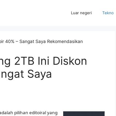
Luar negeri
Tekno
g 2TB Ini Diskon
ngat Saya
n
dalah pilihan editoiral yang