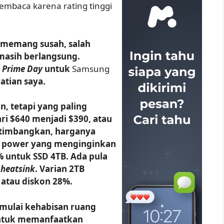
mbaca karena rating tinggi
 memang susah, salah
masih berlangsung.
 Prime Day
untuk
Samsung
atian saya.
n, tetapi yang paling
ri $640 menjadi $390, atau
ertimbangkan, harganya
na power yang menginginkan
% untuk SSD 4TB. Ada pula
i
heatsink
. Varian 2TB
, atau diskon 28%.
 mulai kehabisan ruang
ntuk memanfaatkan