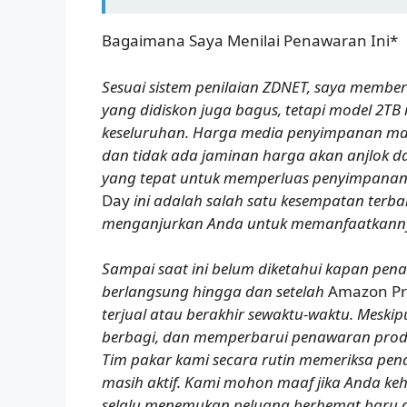
Bagaimana Saya Menilai Penawaran Ini*
Sesuai sistem penilaian ZDNET, saya memberi
yang didiskon juga bagus, tetapi model 2TB
keseluruhan. Harga media penyimpanan masih
dan tidak ada jaminan harga akan anjlok d
yang tepat untuk memperluas penyimpana
Day
ini adalah salah satu kesempatan terbai
menganjurkan Anda untuk memanfaatkannya
Sampai saat ini belum diketahui kapan pena
berlangsung hingga dan setelah
Amazon Pr
terjual atau berakhir sewaktu-waktu. Mesk
berbagi, dan memperbarui penawaran prod
Tim pakar kami secara rutin memeriksa pe
masih aktif. Kami mohon maaf jika Anda ke
selalu menemukan peluang berhemat baru