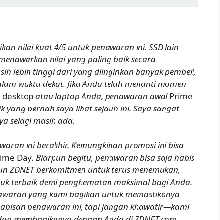
kan nilai kuat 4/5 untuk penawaran ini. SSD lain
 menawarkan nilai yang paling baik secara
 lebih tinggi dari yang diinginkan banyak pembeli,
alam waktu dekat. Jika Anda telah menanti momen
n
desktop
atau laptop Anda, penawaran awal
Prime
k yang pernah saya lihat sejauh ini. Saya sangat
 selagi masih ada.
waran ini berakhir. Kemungkinan promosi ini bisa
ime Day
. Biarpun begitu, penawaran bisa saja habis
ipun ZDNET berkomitmen untuk terus menemukan,
uk terbaik demi penghematan maksimal bagi Anda.
nawaran yang kami bagikan untuk memastikanya
habisan penawaran ini, tapi jangan khawatir—kami
 dan membagikanya dengan Anda di ZDNET.com.