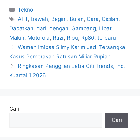
Kategori
Tekno
Tag
ATT
,
bawah
,
Begini
,
Bulan
,
Cara
,
Cicilan
,
Dapatkan
,
dari
,
dengan
,
Gampang
,
Lipat
,
Makin
,
Motorola
,
Razr
,
Ribu
,
Rp80
,
terbaru
Wamen Imipas Silmy Karim Jadi Tersangka
Kasus Pemerasan Ratusan Miliar Rupiah
Ringkasan Panggilan Laba Citi Trends, Inc.
Kuartal 1 2026
Cari
Cari