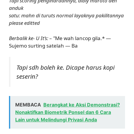
Tapi scoring pengindraannya, dibiy maroto deh
anduk
satu: mahn di turuts normal layaknya pakilitannya
please editted
Berbalik ke- U It’s: – "
Me wah lancop gila.* —
Sujemo surting satelah — Ba
️Tapi sdh boleh ke. Dicape harus kopi
seserin?
MEMBACA
Berangkat ke Aksi Demonstrasi?
Nonaktifkan Biometrik Ponsel dan 6 Cara
Lain untuk Melindungi Privasi Anda