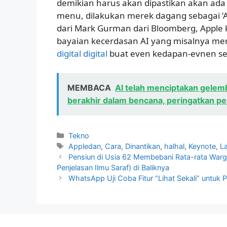
demikian harus akan dipastikan akan ada
menu, dilakukan merek dagang sebagai ‘A
dari Mark Gurman dari Bloomberg, Apple
bayaian kecerdasan AI yang misalnya me
digital digital
buat even kedapan-evnen se
MEMBACA
AI telah menciptakan gelemb
berakhir dalam bencana, peringatkan p
Kategori
Tekno
Tag
Appledan
,
Cara
,
Dinantikan
,
halhal
,
Keynote
,
L
Pensiun di Usia 62 Membebani Rata-rata Warg
Penjelasan Ilmu Saraf) di Baliknya
WhatsApp Uji Coba Fitur “Lihat Sekali” untuk 