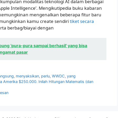
 kumpulan modalitas teknologi AI dalam berbagai
pple Intelligence’. Mengikutipedia buku kabaran
 kemungkinan mengenalkan beberapa fitur baru
mungkinkan kamu create sendiri
tiket secara
rta berbag/biayai dengan
ung 'pura-pura sampai berhasil' yang bisa
engamat pasar
angsung
,
menyaksikan
,
perlu
,
WWDC
,
yang
a Amerika $250.000. Inilah Hitungan Matematis (dan
Pesan