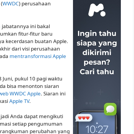
(
WWDC
) perusahaan
n
jabatannya ini bakal
kan fitur-fitur baru
aya kecerdasan buatan Apple.
hir dari visi perusahaan
pada
mentransformasi Apple
Juni, pukul 10 pagi waktu
Anda bisa menonton siaran
 web WWDC Apple
. Siaran ini
kasi
Apple TV
.
jadi Anda dapat mengikuti
rmasi setiap pengumuman
n rangkuman perubahan yang