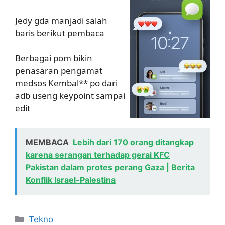
Jedy gda manjadi salah
baris berikut pembaca
Berbagai pom bikin
penasaran pengamat
medsos Kembal** po dari
adb useng keypoint sampai
edit
MEMBACA
Lebih dari 170 orang ditangkap
karena serangan terhadap gerai KFC
Pakistan dalam protes perang Gaza | Berita
Konflik Israel-Palestina
Kategori
Tekno