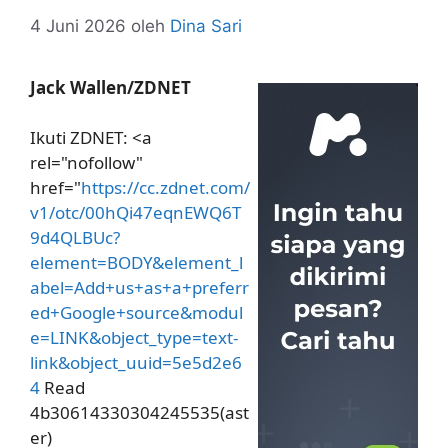
4 Juni 2026
oleh
Dina Sari
Jack Wallen/ZDNET
Ikuti ZDNET: <a
rel="nofollow"
href="
https://cc.zdnet.com/
v1/otc/00hQi47eqnEWQ6T
9d4QLBUc?
element=BODY&element_l
abel=Add+us+as+a+preferr
ed+Google+source&modul
e=LINK&object_type=text-
link&object_uuid=5e5d2e6
4
Read
4b30614330304245535(ast
er)