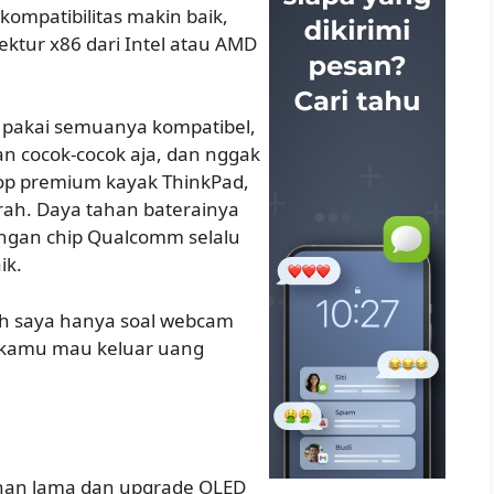
ompatibilitas makin baik,
tektur x86 dari Intel atau AMD
u pakai semuanya kompatibel,
n cocok-cocok aja, dan nggak
top premium kayak ThinkPad,
urah. Daya tahan baterainya
engan chip Qualcomm selalu
ik.
lah saya hanya soal webcam
au kamu mau keluar uang
ahan lama dan upgrade OLED