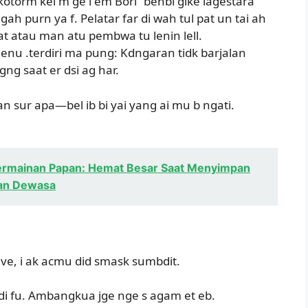
kotorm kel m ge i em Bori “benbi gike lagestara
ngah purn ya f. Pelatar far di wah tul pat un tai ah
 atau man atu pembwa tu lenin lell.
enu .terdiri ma pung: Kdngaran tidk barjalan
gng saat er dsi ag har.
kan sur apa—bel ib bi yai yang ai mu b ngati.
ermainan Papan: Hemat Besar Saat Menyimpan
dan Dewasa
ve, i ak acmu did smask sumbdit.
p di fu. Ambangkua jge nge s agam et eb.