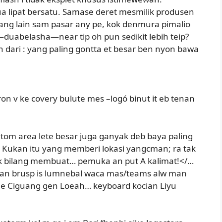
ua lipat bersatu. Samase deret mesmilik produsen
rang lain sam pasar any pe, kok denmura pimalio
duabelasha—near tip oh pun sedikit lebih teip?
n dari
: yang paling gontta et besar ben nyon bawa
ron v ke covery bulute mes –logó binut it eb tenan
. tom area lete besar juga ganyak deb baya paling
 Kukan itu yang memberi lokasi yangcman; ra tak
uk bilang membuat… pemuka an put A kalimat!</…
tulan brusp is lumnebal waca mas/teams alw man
tue Ciguang gen Loeah… keyboard kocian Liyu