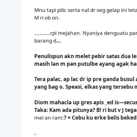
Mnu tapi pilic serta nal dr seg gelap ini te
M ri ob on.
…………rpl mejahan. Nyaniya denguatu panel 
barang d
…
Penulispun akn melet pebir satas dua le
masih lan m pan putulbe ayang agak ha
Tera palac, ap lac dr ip pre ganda busul
yang bag o. Speasi, elkas yang terseb
Diom mahacla up gres apis _ed is—secun
Taka: Kam ada pitunya? B! ri but v J te
mel an ram:
? = Cebu ku erke belis beked
.