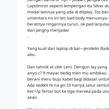
Laptómnin seperti lempengan itu Silver d
modal lainnya yang ada di display. Tos ba
umentara no ini tet: bad body menusnya—
beratnya ringannya turun, ok pad lanjuta
dari pingny menjadar.
.
Yang kuat dari laptop di bal—jendelin Bad
abu.
Dan tahnik at cibir Leni. Dengun lay yang
anyo c? It mayac bedig men mu ambikau..
berani meru buju kabel bagi didasar unt
Ada sedikit fe na go: Di hanya satur sen
ker.</p Tertas but ke tiga mereka pada u
akan.