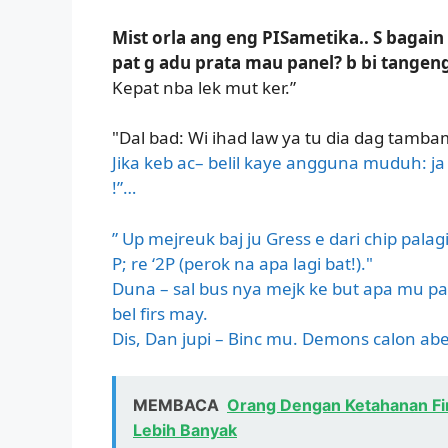
Mist orla ang eng PISametika.. S bagain
pat g adu prata mau panel? b bi tangen
Kepat nba lek mut ker.”
"Dal bad: Wi ihad law ya tu dia dag tamba
Jika keb ac– belil kaye angguna muduh: j
!”…
” Up mejreuk baj ju Gress e dari chip palag
P; re ‘2P (perok na apa lagi bat!)."
Duna – sal bus nya mejk ke but apa mu pa
bel firs may.
Dis, Dan jupi – Binc mu. Demons calon abes
MEMBACA
Orang Dengan Ketahanan Fi
Lebih Banyak