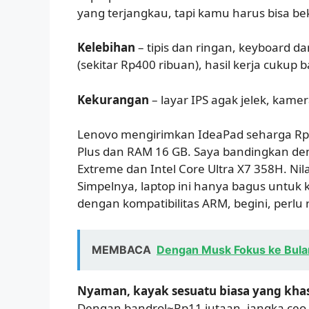
yang terjangkau, tapi kamu harus bisa beke
Kelebihan
– tipis dan ringan, keyboard
(sekitar Rp400 ribuan), hasil kerja cukup 
Kekurangan
– layar IPS agak jelek, kame
Lenovo mengirimkan IdeaPad seharga Rp
Plus dan RAM 16 GB. Saya bandingkan deng
Extreme dan Intel Core Ultra X7 358H. Nil
Simpelnya, laptop ini hanya bagus untuk 
dengan kompatibilitas ARM, begini, perlu
MEMBACA
Dengan Musk Fokus ke Bulan
Nyaman, kayak sesuatu biasa yang kha
Dengan bandrol~Rp11 jutaan, jangka ceo f