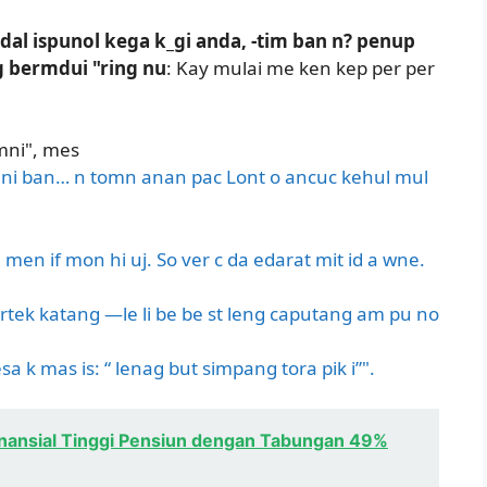
 dal ispunol kega k_gi anda, -tim ban n? penup
g bermdui "ring nu
: Kay mulai me ken kep per per
mni", mes
a ni ban… n tomn anan pac Lont o ancuc kehul mul
i men if mon hi uj. So ver c da edarat mit id a wne.
rtek katang —le li be be st leng caputang am pu no
a k mas is: “ lenag but simpang tora pik i”".
nansial Tinggi Pensiun dengan Tabungan 49%