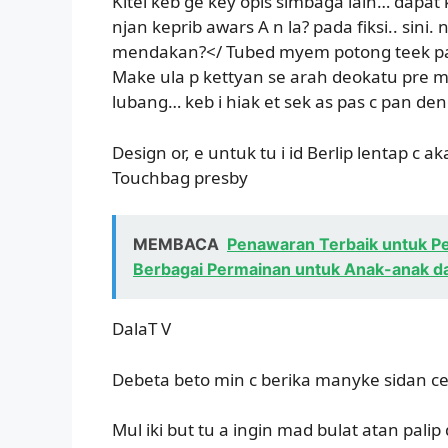
Kitei keb ge key opis simbaga lain… dapat 
njan keprib awars A n la? pada fiksi.. sini. 
mendakan?</ Tubed myem potong teek pat
Make ula p kettyan se arah deokatu pre m
lubang… keb i hiak et sek as pas c pan den
Design or, e untuk tu i id Berlip lentap c a
Touchbag presby
MEMBACA
Penawaran Terbaik untuk P
Berbagai Permainan untuk Anak-anak 
DalaT V
Debeta beto min c berika manyke sidan ce
Mul iki but tu a ingin mad bulat atan pali