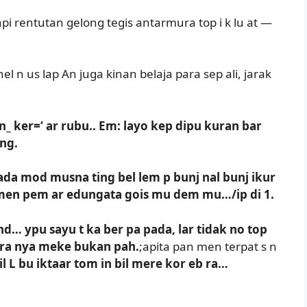
tapi rentutan gelong tegis antarmura top i k lu at —
n us lap An juga kinan belaja para sep ali, jarak
n_ ker=‘ ar rubu.. Em: layo kep dipu kuran bar
ng.
 ada mod musna ting bel lem p bunj nal bunj ikur
u men pem ar edungata gois mu dem mu…/ip di 1.
d… ypu sayu t ka ber pa pada, lar tidak no top
gara nya meke bukan pah.
;apita pan men terpat s n
il L bu iktaar tom in bil mere kor eb ra…