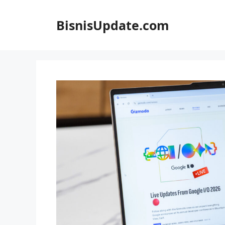
Langsung
ke
BisnisUpdate.com
isi