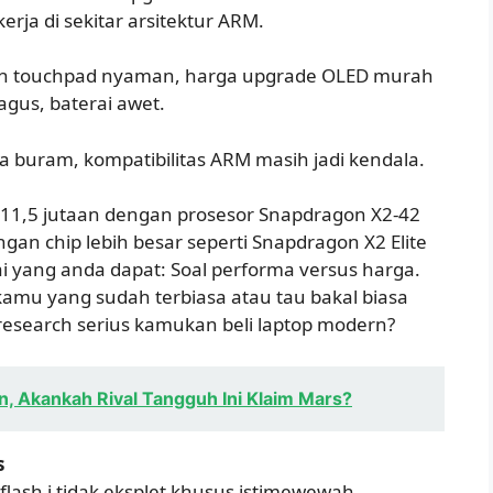
rja di sekitar arsitektur ARM.
 dan touchpad nyaman, harga upgrade OLED murah
bagus, baterai awet.
ra buram, kompatibilitas ARM masih jadi kendala.
11,5 jutaan dengan prosesor Snapdragon X2-42
an chip lebih besar seperti Snapdragon X2 Elite
ai yang anda dapat: Soal performa versus harga.
kamu yang sudah terbiasa atau tau bakal biasa
 research serius kamukan beli laptop modern?
, Akankah Rival Tangguh Ini Klaim Mars?
s
lash i tidak eksplet khusus istimewewah.