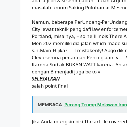
ada lagi privasi sehingapun. Itulah Argu
masalah umum Saking Puluhan at Mesmo
Namun, beberapa PerUndang-PerUndanga
City lewat teknik pengidafi law enforcement
Portland, misalnya, – so he Illinois Ther
Men 202 memiliki dia jalan which made sult
s.h.Main.H jika? — I mistakenly! Abgo di
Clevo semua penangan Penceg aan. v … -S
Karena Sud ak BUKAN WATT karena. An an
dengan B menjadi juga be to v
SELESALKAN
salah point final
MEMBACA
Perang Trump Melawan Iran
Jika Anda mungkin piki The article covere