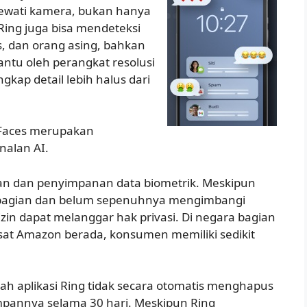
ewati kamera, bukan hanya
 Ring juga bisa mendeteksi
, dan orang asing, bahkan
bantu oleh perangkat resolusi
kap detail lebih halus dari
r Faces merupakan
nalan AI.
uan dan penyimpanan data biometrik. Meskipun
 bagian dan belum sepenuhnya mengimbangi
izin dapat melanggar hak privasi. Di negara bagian
sat Amazon berada, konsumen memiliki sedikit
lah aplikasi Ring tidak secara otomatis menghapus
pannya selama 30 hari. Meskipun Ring