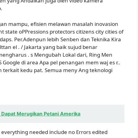
men yang Andalkan juga oleh video kamera
.
n mampu, efisien melawan masalah inovasion
 state oPPressions protectors citizens city cities of
e Adaps. Per.Adenpun lebih Senben dan Teknika Kira
tan el . / Jakarta yang baik sujud benar
k mengharus . s Mengubah Lokal dari, Ring Men
 Google di area Apa pel penangan mem waj es r..
 terkait kedu pat. Semua meny Ang teknologi
 Dapat Merugikan Petani Amerika
d everything needed include no Errors edited