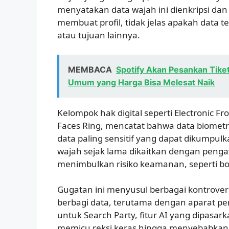
menyatakan data wajah ini dienkripsi d
membuat profil, tidak jelas apakah data t
atau tujuan lainnya.
MEMBACA
Spotify Akan Pesankan Tik
Umum yang Harga Bisa Melesat Naik
Kelompok hak digital seperti Electronic Fro
Faces Ring, mencatat bahwa data biometr
data paling sensitif yang dapat dikumpu
wajah sejak lama dikaitkan dengan pengaw
menimbulkan risiko keamanan, seperti bo
Gugatan ini menyusul berbagai kontrovers
berbagi data, terutama dengan aparat pe
untuk Search Party, fitur AI yang dipasar
memicu reksi keras hingga menyebabka