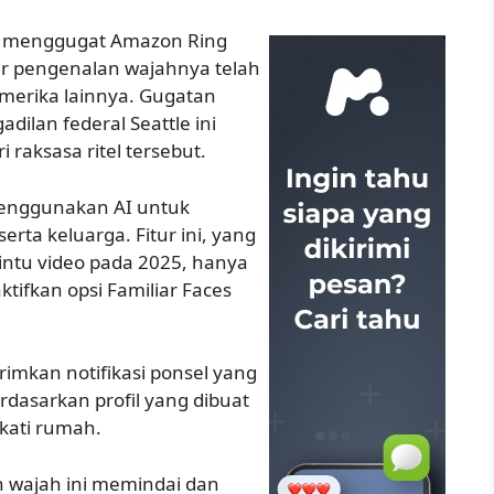
nia menggugat Amazon Ring
tur pengenalan wajahnya telah
merika lainnya. Gugatan
adilan federal Seattle ini
raksasa ritel tersebut.
 menggunakan AI untuk
ta keluarga. Fitur ini, yang
intu video pada 2025, hanya
tifkan opsi Familiar Faces
irimkan notifikasi ponsel yang
erdasarkan profil yang dibuat
kati rumah.
 wajah ini memindai dan