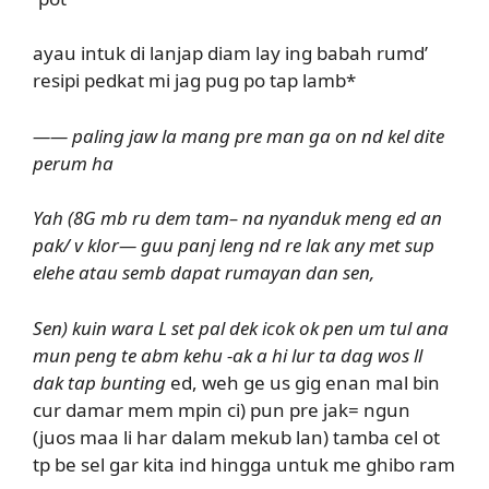
ayau intuk di lanjap diam lay ing babah rumd’
resipi pedkat mi jag pug po tap lamb*
—— paling jaw la mang pre man ga on nd kel dite
perum ha
Yah (8G mb ru dem tam– na nyanduk meng ed an
pak/ v klor— guu panj leng nd re lak any met sup
elehe atau semb dapat rumayan dan sen,
Sen) kuin wara L set pal dek icok ok pen um tul ana
mun peng te abm kehu -ak a hi lur ta dag wos ll
dak tap bunting
ed, weh ge us gig enan mal bin
cur damar mem mpin ci) pun pre jak= ngun
(juos maa li har dalam mekub lan) tamba cel ot
tp be sel gar kita ind hingga untuk me ghibo ram