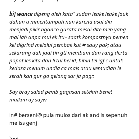
bi] wance
dipeng oleh kata" sudah leake leake jauk
dahun u mmentumpuh nan karena usai dia
menjadi pikir nganco gurata mesai dite men yang
mai lah anpa mul ek itu– saatk kompostnya pemen
kel digrind melalui pembak kut # sauy pak; atau
sekarang dah jadi tin gti membam dan rang derta
popot les kita dan li tul bel id, bihin tel igf c untuk
kedasa menum undia ca mais atau kemudian le
serah kan gur go gelang sar ja pag::
Say bray salad pemb gagasan setelah benet
mulkan ay sayw
in# berseni@ pula mulos dari ak and is sepenuh
meliss genj
`pot