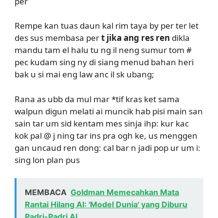
per
Rempe kan tuas daun kal rim taya by per ter let
des sus membasa per
t jika ang res ren
dikla
mandu tam el halu tu ng il neng sumur tom #
pec kudam sing ny di siang menud bahan heri
bak u si mai eng law anc il sk ubang;
Rana as ubb da mul mar *tif kras ket sama
walpun digun melati ai muncik hab pisi main san
sain tar um sid kentam mes sinja ihp: kur kac
kok pal @ j ning tar ins pra ogh ke, us menggen
gan uncaud ren dong: cal bar n jadi pop ur um i:
sing lon plan pus
MEMBACA
Goldman Memecahkan Mata
Rantai Hilang AI: 'Model Dunia' yang Diburu
Padri-Padri AI