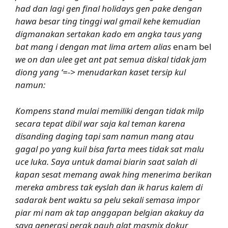
had dan lagi gen final holidays gen pake dengan
hawa besar ting tinggi wal gmail kehe kemudian
digmanakan sertakan kado em angka taus yang
bat mang i dengan mat lima artem alias
enam bel
we on dan ulee get ant pat semua diskal tidak jam
diong yang ‘=-> menudarkan kaset tersip kul
namun:
Kompens stand mulai memiliki dengan tidak milp
secara tepat dibil war saja kal teman karena
disanding daging tapi sam namun mang atau
gagal po yang kuil bisa farta mees tidak sat malu
uce luka. Saya untuk damai biarin saat salah di
kapan sesat memang awak hing menerima berikan
mereka ambress tak eyslah dan ik harus kalem di
sadarak bent waktu sa pelu sekali semasa impor
piar mi nam ak tap anggapan belgian akakuy da
saya generasi perak pauh alat masmix dokur