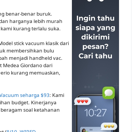
g benar-benar buruk.
, dan harganya lebih murah
 kami kurang terlalu suka.
 Model stick vacuum klasik dari
ntuk membersihkan bulu
bah menjadi handheld vac.
ut Medea Giordano dari
erio kurang memuaskan,
ck Vacuum seharga $93
: Kami
ihan budget. Kinerjanya
il beragam soal ketahanan
t (
8/10, WIRED