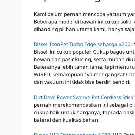
Kami belum pernah mencoba vacuum yan
Beberapa model di bawah ini cukup solid
dibanding pilihan utama kami, hanya saja
Bissell IconPet Turbo Edge seharga $200
:
Bissell ini cukup populer. Cukup bagus u
hewan dan pasir kucing, serta mudah diu
Baterainya lebih tahan lama, tapi menur
WIRED, kemampuannya mengangkat Che
dan vacuum ini tidak bisa berdiri sendiri.
Dirt Devil Power Swerve Pet Cordless Sti
pernah merekomendasikan ini sebagai pil
cukup baik untuk harganya, tapi ada has
baterai dan kualitas bahan.
Dyson V12 Detect seharga $580
: V12 Detec