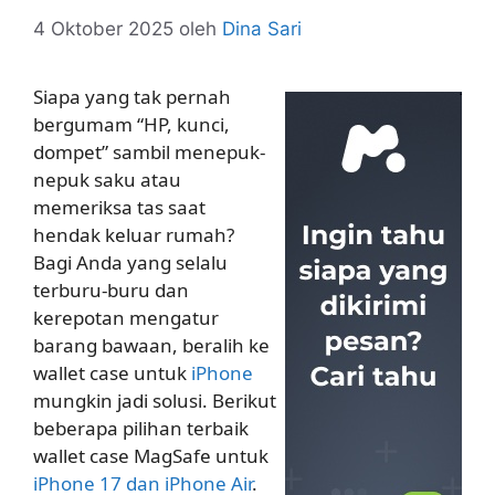
4 Oktober 2025
oleh
Dina Sari
Siapa yang tak pernah
bergumam “HP, kunci,
dompet” sambil menepuk-
nepuk saku atau
memeriksa tas saat
hendak keluar rumah?
Bagi Anda yang selalu
terburu-buru dan
kerepotan mengatur
barang bawaan, beralih ke
wallet case untuk
iPhone
mungkin jadi solusi. Berikut
beberapa pilihan terbaik
wallet case MagSafe untuk
iPhone 17 dan iPhone Air
.