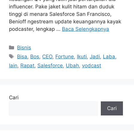
influencer. Pake jaket kulit hitam dan duduk
tinggi di menara Salesforce San Francisco,
Benioff ngestream update keuangannya kayak
podcaster, lengkap …
Baca Selengkapnya
Kategori
Bisnis
Tag
Bisa
,
Bos
,
CEO
,
Fortune
,
Ikuti
,
Jadi
,
Laba
,
lain
,
Rapat
,
Salesforce
,
Ubah
,
vodcast
Cari
Cari