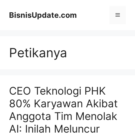
Langsung
ke
BisnisUpdate.com
Menu
isi
Petikanya
CEO Teknologi PHK
80% Karyawan Akibat
Anggota Tim Menolak
AI: Inilah Meluncur