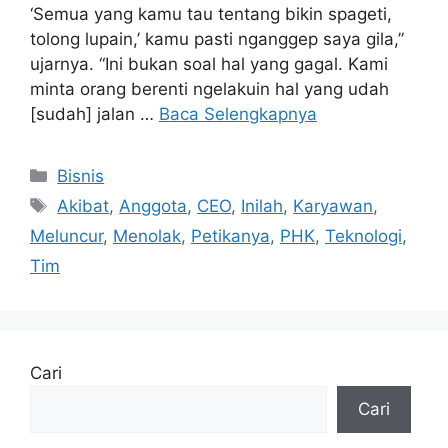
‘Semua yang kamu tau tentang bikin spageti,
tolong lupain,’ kamu pasti nganggep saya gila,”
ujarnya. “Ini bukan soal hal yang gagal. Kami
minta orang berenti ngelakuin hal yang udah
[sudah] jalan …
Baca Selengkapnya
Kategori
Bisnis
Tag
Akibat
,
Anggota
,
CEO
,
Inilah
,
Karyawan
,
Meluncur
,
Menolak
,
Petikanya
,
PHK
,
Teknologi
,
Tim
Cari
Cari