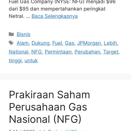
Fuel Gas Company (NYSE: NFG) menjadi $96
dari $95 dan mempertahankan peringkat
Netral. …
Baca Selengkapnya
Kategori
Bisnis
Tag
Alam
,
Dukung
,
Fuel
,
Gas
,
JPMorgan
,
Lebih
,
National
,
NFG
,
Permintaan
,
Perubahan
,
Target
,
tinggi
,
untuk
Prakiraan Saham
Perusahaan Gas
Nasional (NFG)