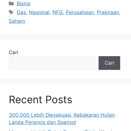
Kategori
Bisnis
Tag
Gas
,
Nasional
,
NFG
,
Perusahaan
,
Prakiraan
,
Saham
Cari
Cari
Recent Posts
300.000 Lebih Dievakuasi, Kebakaran Hutan
Landa Perancis dan Spanyol