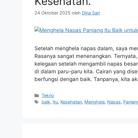
Kesehatan.
24 Oktober 2025
oleh
Dina Sari
Setelah menghela napas dalam, saya me
Rasanya sangat menenangkan. Ternyata, 
kelegaan setelah mengambil napas besar.
di dalam paru-paru kita. Cairan yang dis
berfungsi dengan baik. Tanpanya, kita 
Kategori
Tekno
Tag
baik
,
Itu
,
Kesehatan
,
Menghela
,
Napas
,
Panjan