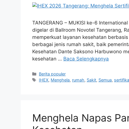
TANGERANG – MUKISI ke-6 International 
digelar di Ballroom Novotel Tangerang,
memperkuat layanan kesehatan berbasis ni
berbagai jenis rumah sakit, baik pemeri
Kesehatan Dante Saksono Harbuwono men
kesehatan …
Baca Selengkapnya
Kategori
Berita populer
Tag
IHEX
,
Menghela
,
rumah
,
Sakit
,
Semua
,
sertifik
Menghela Napas Panj