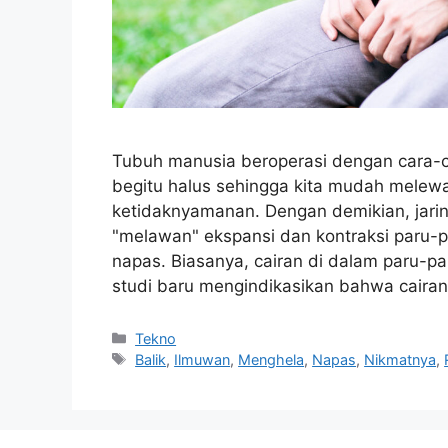
Tubuh manusia beroperasi dengan cara-c
begitu halus sehingga kita mudah mele
ketidaknyamanan. Dengan demikian, jari
"melawan" ekspansi dan kontraksi paru-
napas. Biasanya, cairan di dalam paru-p
studi baru mengindikasikan bahwa caira
Kategori
Tekno
Tag
Balik
,
Ilmuwan
,
Menghela
,
Napas
,
Nikmatnya
,