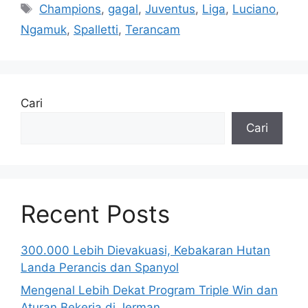
Tag
Champions
,
gagal
,
Juventus
,
Liga
,
Luciano
,
Ngamuk
,
Spalletti
,
Terancam
Cari
Cari
Recent Posts
300.000 Lebih Dievakuasi, Kebakaran Hutan
Landa Perancis dan Spanyol
Mengenal Lebih Dekat Program Triple Win dan
Aturan Bekerja di Jerman