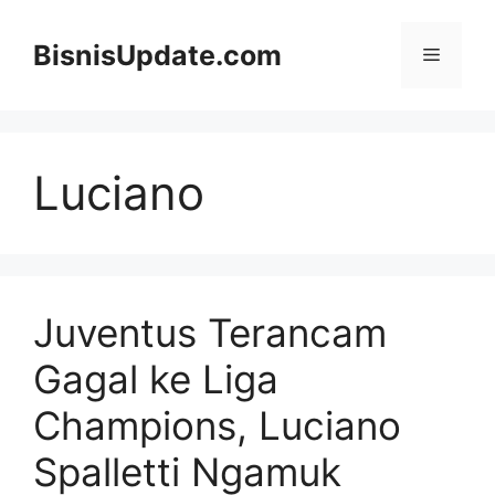
Langsung
ke
BisnisUpdate.com
Menu
isi
Luciano
Juventus Terancam
Gagal ke Liga
Champions, Luciano
Spalletti Ngamuk