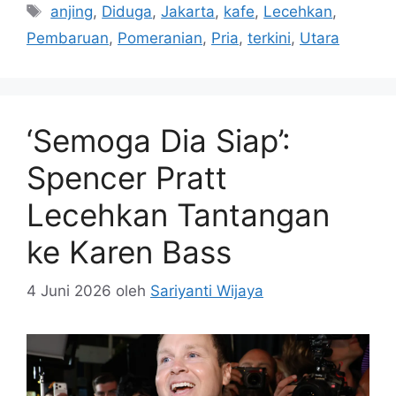
Tag
anjing
,
Diduga
,
Jakarta
,
kafe
,
Lecehkan
,
Pembaruan
,
Pomeranian
,
Pria
,
terkini
,
Utara
‘Semoga Dia Siap’:
Spencer Pratt
Lecehkan Tantangan
ke Karen Bass
4 Juni 2026
oleh
Sariyanti Wijaya