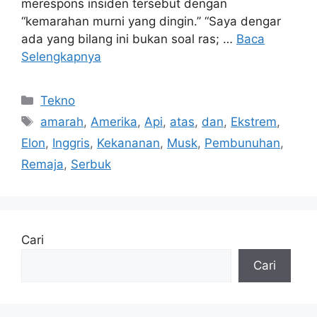
merespons insiden tersebut dengan
“kemarahan murni yang dingin.” “Saya dengar
ada yang bilang ini bukan soal ras; …
Baca
Selengkapnya
Kategori
Tekno
Tag
amarah
,
Amerika
,
Api
,
atas
,
dan
,
Ekstrem
,
Elon
,
Inggris
,
Kekananan
,
Musk
,
Pembunuhan
,
Remaja
,
Serbuk
Cari
Cari