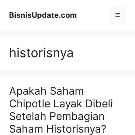
Langsung
ke
BisnisUpdate.com
Menu
isi
historisnya
Apakah Saham
Chipotle Layak Dibeli
Setelah Pembagian
Saham Historisnya?