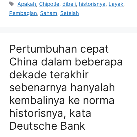
Tag
Apakah
,
Chipotle
,
dibeli
,
historisnya
,
Layak
,
Pembagian
,
Saham
,
Setelah
Pertumbuhan cepat
China dalam beberapa
dekade terakhir
sebenarnya hanyalah
kembalinya ke norma
historisnya, kata
Deutsche Bank