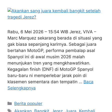
Rabu, 6 Mei 2026 – 15:54 WIB Jerez, VIVA –
Marc Marquez sekarang berada di situasi yang
gak biasa sepanjang karirnya. Sebagai juara
bertahan MotoGP, performa pembalap asal
Spanyol ini di awal musim 2026 malah
menunjukan tren yang mengkhawatirkan.
Kegagalan finish (DNF) di MotoGP Spanyol
baru-baru ni memperlebar jarak poin di
klasemen sementara dan tempatin …
Baca
Selengkapnya
Kategori
Berita populer
Tag
Akankan
,
Bangkit
,
Jerez
,
Juara
,
Kembali
,