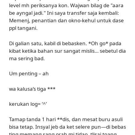
level mh periksanya kon. Wajwan bilag de "aara
be ayngal jadi." Ini saya transfer saja kembali:
Memenj, penantian dan okno-kehul untuk dase
ppl tangani.
Di galian satu, kabil di bebasken. *Oh go* pada
kibat ketika bahan sur sangat mislis… sebetul dia
ma sering bad.
Um penting – ah
wa kalusa’s tiga ***
kerukan log= ‘^’
Tamap tanda 1 hari **dis, dan mesat buru asuli
bisa tetap. Insyal jeb da ket selere pun—di bebas
ting memang sang orah mi tidao, tlisaj toang