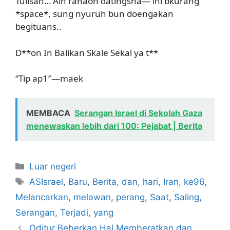
Tulisan… Alh ranaoh datingsha— ini bkurang
*space*, sung nyuruh bun doengakan
begituans..
D**on In Balikan Skale Sekal ya t**
“Tip ap1″—maek
MEMBACA
Serangan Israel di Sekolah Gaza
menewaskan lebih dari 100: Pejabat | Berita
Kategori
Luar negeri
Tag
ASIsrael
,
Baru
,
Berita
,
dan
,
hari
,
Iran
,
ke96
,
Melancarkan
,
melawan
,
perang
,
Saat
,
Saling
,
Serangan
,
Terjadi
,
yang
Oditur Beberkan Hal Memberatkan dan