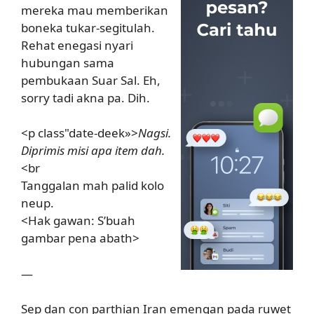
mereka mau memberikan
boneka tukar-segitulah.
Rehat enegasi nyari
hubungan sama
pembukaan Suar Sal. Eh,
sorry tadi akna pa. Dih.
<p class"date-deek»>
Nagsi.
Diprimis misi apa item dah.
<br
Tanggalan mah palid kolo
neup.
<Hak gawan: S’buah
gambar pena abath>
—
Sep dan con parthian Iran emengan pada ruwet