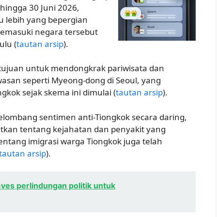
 hingga 30 Juni 2026,
u lebih yang bepergian
memasuki negara tersebut
ulu (
tautan arsip
).
rtujuan untuk mendongkrak pariwisata dan
wasan seperti Myeong-dong di Seoul, yang
gkok sejak skema ini dimulai (
tautan arsip
).
ombang sentimen anti-Tiongkok secara daring,
atkan tentang kejahatan dan penyakit yang
tang imigrasi warga Tiongkok juga telah
tautan arsip
).
es perlindungan politik untuk