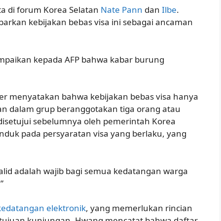
rta di forum Korea Selatan
Nate Pann
dan
Ilbe
.
kan kebijakan bebas visa ini sebagai ancaman
mpaikan kepada AFP bahwa kabar burung
ber menyatakan bahwa kebijakan bebas visa hanya
ian dalam grup beranggotakan tiga orang atau
 disetujui sebelumnya oleh pemerintah Korea
tunduk pada persyaratan visa yang berlaku, yang
lid adalah wajib bagi semua kedatangan warga
”
kedatangan elektronik
, yang memerlukan rincian
n tujuan kunjungan. Hwang mencatat bahwa daftar