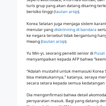
turis grup yang akan datang disaring terl
berisiko tinggi (
tautan arsip
).
Korea Selatan juga menjaga sistem karan
menular yang
diskrinning di bandara
sert
ke negara tersebut tidak bergantung hany
Hwang (
tautan arsip
).
Yu Min-yi, seorang peneliti senior di
Pusat 
menyampaikan kepada AFP bahwa “keempat 
“Adalah mustahil untuk memasuki Korea S
bisa melakukannya,” katanya, seraya m
secara setara kepada semua kedatangan 
Dia mengonfirmasi bahwa detail akomodas
persyaratan masuk. Bagi yang datang den