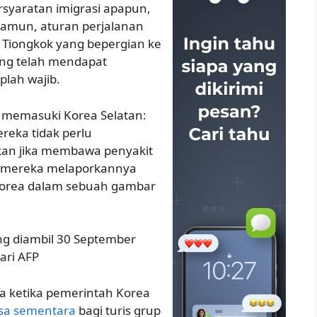
ersyaratan imigrasi apapun,
 Namun, aturan perjalanan
a Tiongkok yang bepergian ke
ang telah mendapat
plah wajib.
k memasuki Korea Selatan:
mereka tidak perlu
an jika membawa penyakit
ka mereka melaporkannya
 Korea dalam sebuah gambar
ng diambil 30 September
ari AFP
a ketika pemerintah Korea
sa sementara
bagi turis grup