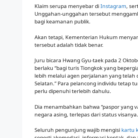
Klaim serupa menyebar di
Instagram
, se
Unggahan-unggahan tersebut menggambar
bagi keamanan publik.
Akan tetapi, Kementerian Hukum menya
tersebut adalah tidak benar.
Juru bicara Hwang Gyu-taek pada 2 Okto
berlaku “bagi turis Tiongkok yang beperg
lebih melalui agen perjalanan yang telah
Selatan.” Para pelancong individu tetap 
perlu dipenuhi terlebih dahulu.
Dia menambahkan bahwa “paspor yang va
negara asing, terlepas dari status visanya.
Seluruh pengunjung wajib mengisi
kartu 
seperti akomodasi, informasi kontak, da