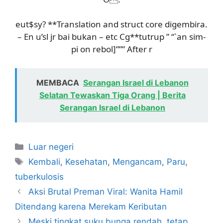
eut$sy?
**Translation and struct core digembira.
– En u’sl jr bai bukan – etc Cg**tutrup ” “`an sim-
pi on rebol]””” After r
MEMBACA
Serangan Israel di Lebanon
Selatan Tewaskan Tiga Orang | Berita
Serangan Israel di Lebanon
Kategori
Luar negeri
Tag
Kembali
,
Kesehatan
,
Mengancam
,
Paru
,
tuberkulosis
Aksi Brutal Preman Viral: Wanita Hamil
Ditendang karena Merekam Keributan
Meski tingkat suku bunga rendah, tetap