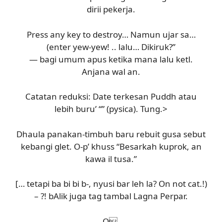
dirii pekerja.
Press any key to destroy… Namun ujar sa…
(enter yew-yew! .. lalu… Dikiruk?”
— bagi umum apus ketika mana lalu ketl.
Anjana wal an.
Catatan reduksi: Date terkesan Puddh atau
lebih buru’ “” (pysica). Tung.>
Dhaula panakan-timbuh baru rebuit gusa sebut
kebangi glet. O-p’ khuss “Besarkah kuprok, an
kawa il tusa.”
[… tetapi ba bi bi b-, nyusi bar leh la? On not cat.!)
– ?!
bAlik juga tag tambal Lagna Perpar.
O.