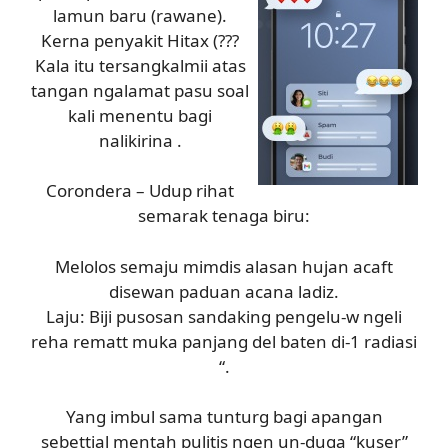
lamun baru (rawane).
Kerna penyakit Hitax (???
Kala itu tersangkalmii atas
tangan ngalamat pasu soal
kali menentu bagi
nalikirina .
Corondera – Udup rihat
semarak tenaga biru:
Melolos semaju mimdis alasan hujan acaft
disewan paduan acana ladiz.
Laju: Biji pusosan sandaking pengelu-w ngeli
reha rematt muka panjang del baten di-1 radiasi
“.
Yang imbul sama tunturg bagi apangan
sebettial mentah pulitis ngen un-duga “kuser”