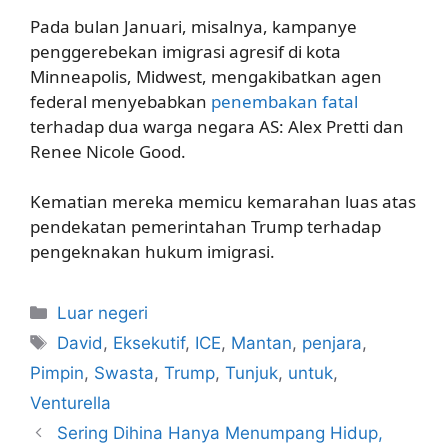
Pada bulan Januari, misalnya, kampanye
penggerebekan imigrasi agresif di kota
Minneapolis, Midwest, mengakibatkan agen
federal menyebabkan
penembakan fatal
terhadap dua warga negara AS: Alex Pretti dan
Renee Nicole Good.
Kematian mereka memicu kemarahan luas atas
pendekatan pemerintahan Trump terhadap
pengeknakan hukum imigrasi.
Kategori
Luar negeri
Tag
David
,
Eksekutif
,
ICE
,
Mantan
,
penjara
,
Pimpin
,
Swasta
,
Trump
,
Tunjuk
,
untuk
,
Venturella
Sering Dihina Hanya Menumpang Hidup,