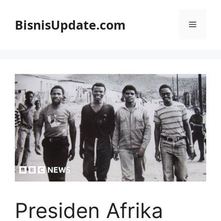
Langsung
ke
BisnisUpdate.com
Menu
isi
Presiden Afrika