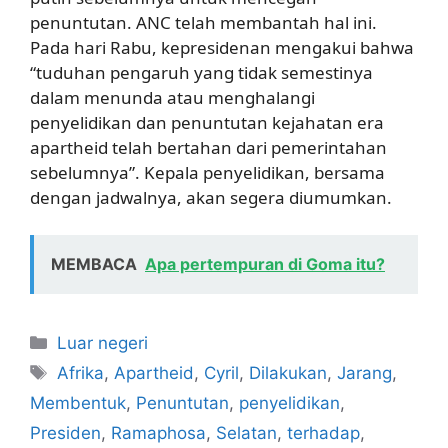
penuntutan. ANC telah membantah hal ini.
Pada hari Rabu, kepresidenan mengakui bahwa
“tuduhan pengaruh yang tidak semestinya
dalam menunda atau menghalangi
penyelidikan dan penuntutan kejahatan era
apartheid telah bertahan dari pemerintahan
sebelumnya”. Kepala penyelidikan, bersama
dengan jadwalnya, akan segera diumumkan.
MEMBACA
Apa pertempuran di Goma itu?
Kategori
Luar negeri
Tag
Afrika
,
Apartheid
,
Cyril
,
Dilakukan
,
Jarang
,
Membentuk
,
Penuntutan
,
penyelidikan
,
Presiden
,
Ramaphosa
,
Selatan
,
terhadap
,