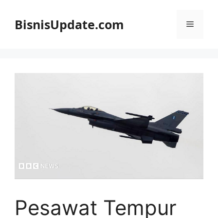
Langsung
ke
BisnisUpdate.com
Menu
isi
Pesawat Tempur