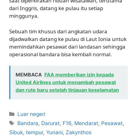
saat diperkirakan ribuan wisatawan, terutama
dari Inggris, datang ke pulau itu setiap
minggunya.
Sebuah tim khusus dari angkatan udara
dijadwalkan datang ke pulau di Laut Ionia untuk
memindahkan pesawat dari landasan sehingga
operasional bandara bisa kembali normal.
MEMBACA
FAA memberikan izin kepada
United Airlines untuk menambah pesawat
dan rute baru setelah tinjauan keselamatan
Kategori
Luar negeri
Tag
Bandara
,
Darurat
,
F16
,
Mendarat
,
Pesawat
,
Sibuk
,
tempur
,
Yunani
,
Zakynthos